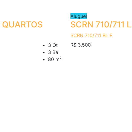
Aluguel
3 QUARTOS
SCRN 710/711 L
SCRN 710/711 BL E
R$ 3.500
3 Qt
3 Ba
2
80 m