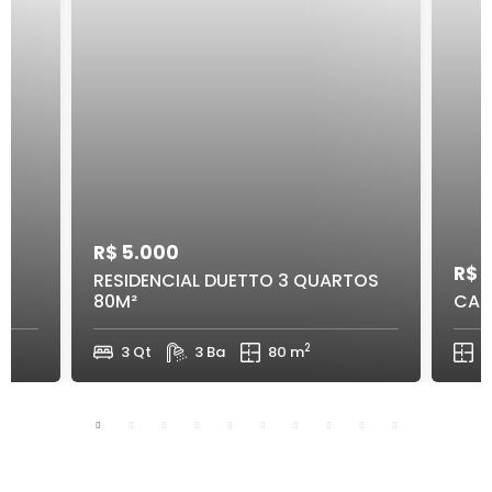
R$ 5.000
R$ 
RESIDENCIAL DUETTO 3 QUARTOS
80M²
CA 0
2
3 Qt
3 Ba
80 m
3