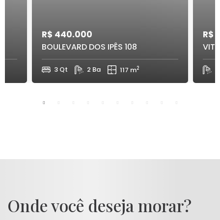
R$ 440.000
R$ 
BOULEVARD DOS IPÊS 108
VITA
2
3 Qt
2 Ba
117 m
2
Onde você deseja morar?